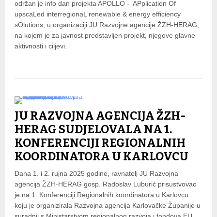
održan je info dan projekta APOLLO - APplication Of
upscaLed interregionaL renewable & energy efficiency
sOlutions, u organizaciji JU Razvojne agencije ŽZH-HERAG,
na kojem je za javnost predstavljen projekt, njegove glavne
aktivnosti i ciljevi.
JU RAZVOJNA AGENCIJA ŽZH-
HERAG SUDJELOVALA NA 1.
KONFERENCIJI REGIONALNIH
KOORDINATORA U KARLOVCU
Dana 1. i 2. rujna 2025 godine, ravnatelj JU Razvojna
agencija ŽZH-HERAG gosp. Radoslav Luburić prisustvovao
je na 1. Konferenciji Regionalnih koordinatora u Karlovcu
koju je organizirala Razvojna agencija Karlovačke Županije u
suradnji s Ministarstvom regionalnog razvoja i fondova EU