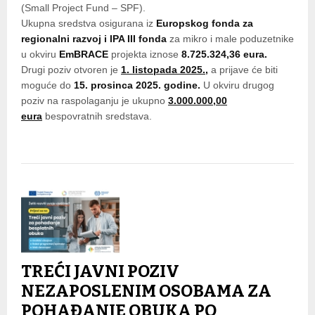
(Small Project Fund – SPF).
Ukupna sredstva osigurana iz
Europskog fonda za
regionalni razvoj i IPA III fonda
za mikro i male poduzetnike
u okviru
EmBRACE
projekta iznose
8.725.324,36 eura.
Drugi poziv otvoren je
1. listopada 2025.
,
a prijave će biti
moguće do
15. prosinca 2025. godine.
U okviru drugog
poziv na raspolaganju je ukupno
3.000.000,00
eura
bespovratnih sredstava.
TREĆI JAVNI POZIV
NEZAPOSLENIM OSOBAMA ZA
POHAĐANJE OBUKA PO