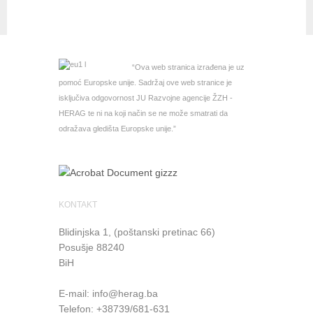
“Ova web stranica izrađena je uz
pomoć Europske unije. Sadržaj ove web stranice je
isključiva odgovornost JU Razvojne agencije ŽZH -
HERAG te ni na koji način se ne može smatrati da
odražava gledišta Europske unije.”
KONTAKT
Blidinjska 1, (poštanski pretinac 66)
Posušje
88240
BiH
E-mail:
info@herag.ba
Telefon: +38739/681-631