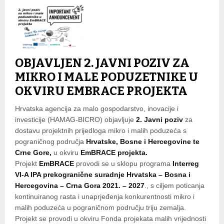
OBJAVLJEN 2. JAVNI POZIV ZA
MIKRO I MALE PODUZETNIKE U
OKVIRU EMBRACE PROJEKTA
Hrvatska agencija za malo gospodarstvo, inovacije i
investicije (HAMAG-BICRO) objavljuje
2. Javni poziv
za
dostavu projektnih prijedloga mikro i malih poduzeća s
pograničnog područja
Hrvatske, Bosne i Hercegovine te
Crne Gore,
u okviru
EmBRACE projekta.
Projekt
EmBRACE
provodi se u sklopu programa
Interreg
VI-A IPA prekogranične suradnje Hrvatska – Bosna i
Hercegovina – Crna Gora 2021. – 2027
., s ciljem poticanja
kontinuiranog rasta i unaprjeđenja konkurentnosti mikro i
malih poduzeća u pograničnom području triju zemalja.
Projekt se provodi u okviru Fonda projekata malih vrijednosti