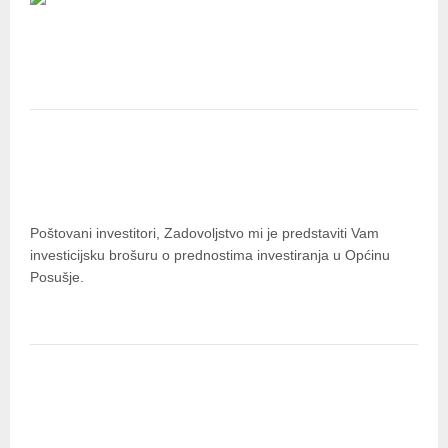
FORT-NET
INVESTIRAJTE U OPĆINU
POSUŠJE
Poštovani investitori, Zadovoljstvo mi je predstaviti Vam
investicijsku brošuru o prednostima investiranja u Općinu
Posušje.
INVESTIRAJTE U OPĆINU GRUDE
Poštovani investitori, Zadovoljstvo mi je predstaviti Vam