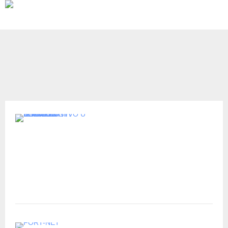
Publikacije
VODIC ZA LOKALNO
STANOVNISTVO U SLUCAJU
IZVANREDNIH SITUACIJA