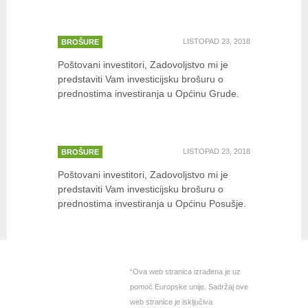
Investirajte u Općinu Grude
LISTOPAD 23, 2018
BROŠURE
Poštovani investitori, Zadovoljstvo mi je
predstaviti Vam investicijsku brošuru o
prednostima investiranja u Općinu Grude.
Investirajte u Općinu Posušje
LISTOPAD 23, 2018
BROŠURE
Poštovani investitori, Zadovoljstvo mi je
predstaviti Vam investicijsku brošuru o
prednostima investiranja u Općinu Posušje.
“Ova web stranica izrađena je uz
pomoć Europske unije. Sadržaj ove
web stranice je isključiva