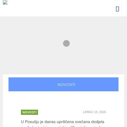
NOVOSTI
U POSUŠJU DODIJELJENA
VOZILA KORISNICIMA…
LIPANJ 19, 2026
NOVOSTI
U Posušju je danas upriličena svečana dodjela