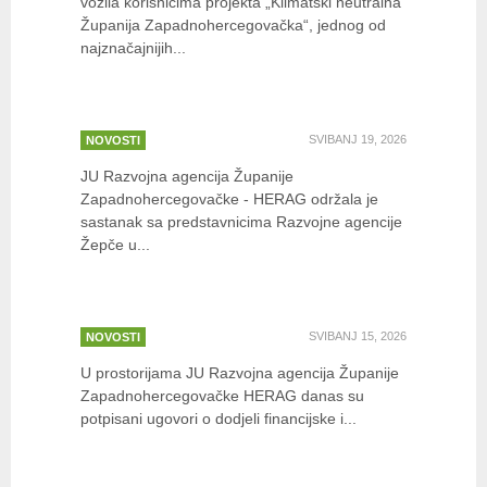
vozila korisnicima projekta „Klimatski neutralna
Županija Zapadnohercegovačka“, jednog od
najznačajnijih...
Potpisan Memorandum o
suradnji
SVIBANJ 19, 2026
NOVOSTI
JU Razvojna agencija Županije
Zapadnohercegovačke - HERAG održala je
sastanak sa predstavnicima Razvojne agencije
Žepče u...
Potpisani Ugovori o dodjeli
financijske …
SVIBANJ 15, 2026
NOVOSTI
U prostorijama JU Razvojna agencija Županije
Zapadnohercegovačke HERAG danas su
potpisani ugovori o dodjeli financijske i...
REZULTATI JAVNOG POZIVA ZA
SUDJELOVANJE…