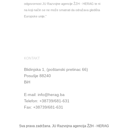
odgovornost JU Razvojne agencije ŽZH - HERAG te ni
na koji način se ne može smatrati da odražava gledišta
Europske unije.”
KONTAKT
Blidinjska 1, (poštanski pretinac 66)
Posušje
88240
BiH
E-mail:
info@herag.ba
Telefon: +38739/681-631
Fax: +38739/681-631
Sva prava zadržana. JU Razvojna agencija ŽZH - HERAG