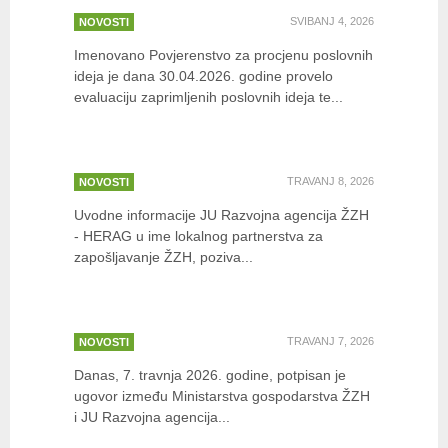
SVIBANJ 4, 2026
NOVOSTI
Imenovano Povjerenstvo za procjenu poslovnih
ideja je dana 30.04.2026. godine provelo
evaluaciju zaprimljenih poslovnih ideja te...
JAVNI POZIV za sudjelovanje u
programu p…
TRAVANJ 8, 2026
NOVOSTI
Uvodne informacije JU Razvojna agencija ŽZH
- HERAG u ime lokalnog partnerstva za
zapošljavanje ŽZH, poziva...
Potpisan Ugovor o dodjeli
financijskih s…
TRAVANJ 7, 2026
NOVOSTI
Danas, 7. travnja 2026. godine, potpisan je
ugovor između Ministarstva gospodarstva ŽZH
i JU Razvojna agencija...