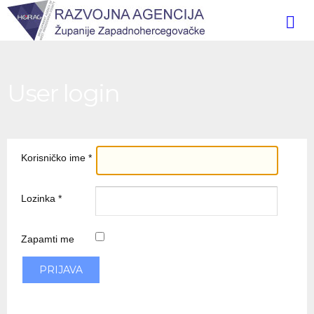
User login
Korisničko ime
*
Lozinka
*
Zapamti me
PRIJAVA