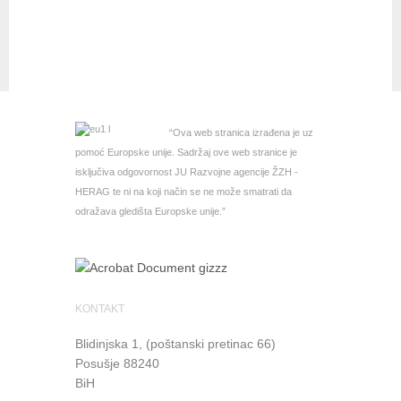
“Ova web stranica izrađena je uz
pomoć Europske unije. Sadržaj ove web stranice je
isključiva odgovornost JU Razvojne agencije ŽZH -
HERAG te ni na koji način se ne može smatrati da
odražava gledišta Europske unije.”
KONTAKT
Blidinjska 1, (poštanski pretinac 66)
Posušje
88240
BiH