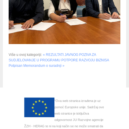
Više u ovoj kategoriji:
« REZULTATI JAVNOG POZIVA ZA
SUDJELOVANJE U PROGRAMU POTPORE RAZVOJU BIZNISA
Potpisan Memorandum o suradnji »
“Ova web stranica izrađena je uz
pomoć Europske unije. Sadržaj ove
web stranice je isključiva
odgovornost JU Razvojne agencije
ŽZH - HERAG te ni na koji način se ne može smatrati da