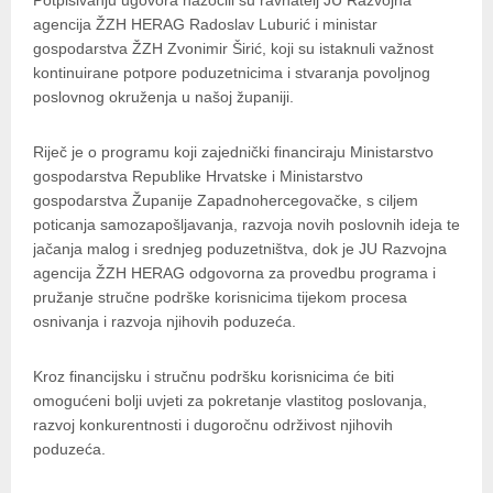
Potpisivanju ugovora nazočili su ravnatelj JU Razvojna
agencija ŽZH HERAG Radoslav Luburić i ministar
gospodarstva ŽZH Zvonimir Širić, koji su istaknuli važnost
kontinuirane potpore poduzetnicima i stvaranja povoljnog
poslovnog okruženja u našoj županiji.
Riječ je o programu koji zajednički financiraju Ministarstvo
gospodarstva Republike Hrvatske i Ministarstvo
gospodarstva Županije Zapadnohercegovačke, s ciljem
poticanja samozapošljavanja, razvoja novih poslovnih ideja te
jačanja malog i srednjeg poduzetništva, dok je JU Razvojna
agencija ŽZH HERAG odgovorna za provedbu programa i
pružanje stručne podrške korisnicima tijekom procesa
osnivanja i razvoja njihovih poduzeća.
Kroz financijsku i stručnu podršku korisnicima će biti
omogućeni bolji uvjeti za pokretanje vlastitog poslovanja,
razvoj konkurentnosti i dugoročnu održivost njihovih
poduzeća.